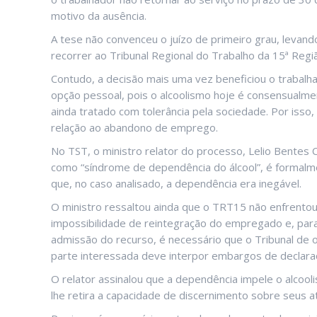
motivo da ausência.
A tese não convenceu o juízo de primeiro grau, levand
recorrer ao Tribunal Regional do Trabalho da 15ª Regi
Contudo, a decisão mais uma vez beneficiou o trabalh
opção pessoal, pois o alcoolismo hoje é consensualme
ainda tratado com tolerância pela sociedade. Por iss
relação ao abandono de emprego.
No TST, o ministro relator do processo, Lelio Bentes C
como “síndrome de dependência do álcool”, é formalm
que, no caso analisado, a dependência era inegável.
O ministro ressaltou ainda que o TRT15 não enfrent
impossibilidade de reintegração do empregado e, par
admissão do recurso, é necessário que o Tribunal de o
parte interessada deve interpor embargos de declara
O relator assinalou que a dependência impele o alcool
lhe retira a capacidade de discernimento sobre seus a