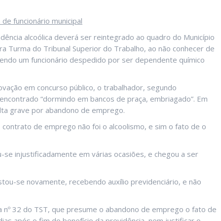
de funcionário municipal
ência alcoólica deverá ser reintegrado ao quadro do Município
ira Turma do Tribunal Superior do Trabalho, ao não conhecer de
vendo um funcionário despedido por ser dependente químico
ovação em concurso público, o trabalhador, segundo
oi encontrado “dormindo em bancos de praça, embriagado”. Em
alta grave por abandono de emprego.
ontrato de emprego não foi o alcoolismo, e sim o fato de o
u-se injustificadamente em várias ocasiões, e chegou a ser
ou-se novamente, recebendo auxílio previdenciário, e não
ula nº 32 do TST, que presume o abandono de emprego o fato de
ias após o fim do benefício da previdência, nem justificar o