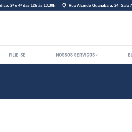
dico: 2ª e 4ª das 12h às 13:30h
Rua Alcindo Guanabara, 24, Sala 70
FILIE-SE
NOSSOS SERVIÇOS
B
FILIE-SE
NOSSOS SERVIÇOS
B