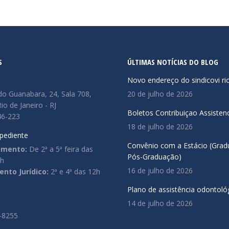
S
ÚLTIMAS NOTÍCIAS DO BLOG
Novo endereço do sindicovi ri
do Guanabara, 24, Sala 708,
20 de julho de 2026
io de Janeiro - RJ
Boletos Contribuiçao Assistenc
46-223
18 de julho de 2026
pediente
Convênio com a Estácio (Grad
amento:
De 2ª a 5ª feira das
Pós-Graduação)
5h
16 de julho de 2026
nto Jurídico:
2ª e 4ª das 12h
Plano de assistência odontoló
14 de julho de 2026
-8255