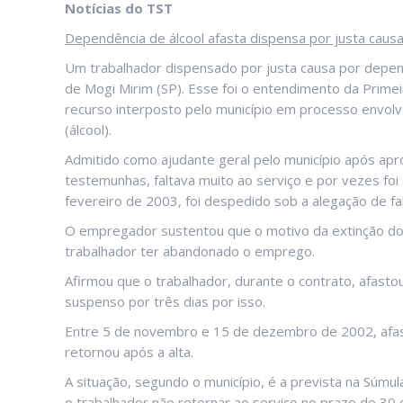
Notícias do TST
Dependência de álcool afasta dispensa por justa causa 
Um trabalhador dispensado por justa causa por depend
de Mogi Mirim (SP). Esse foi o entendimento da Prime
recurso interposto pelo município em processo envol
(álcool).
Admitido como ajudante geral pelo município após apr
testemunhas, faltava muito ao serviço e por vezes f
fevereiro de 2003, foi despedido sob a alegação de f
O empregador sustentou que o motivo da extinção do c
trabalhador ter abandonado o emprego.
Afirmou que o trabalhador, durante o contrato, afasto
suspenso por três dias por isso.
Entre 5 de novembro e 15 de dezembro de 2002, afast
retornou após a alta.
A situação, segundo o município, é a prevista na Súm
o trabalhador não retornar ao serviço no prazo de 30 d