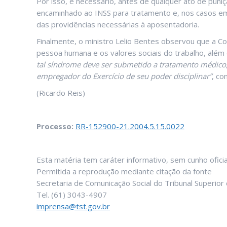
Por isso, é necessário, antes de qualquer ato de pu
encaminhado ao INSS para tratamento e, nos casos em 
das providências necessárias à aposentadoria.
Finalmente, o ministro Lelio Bentes observou que a Co
pessoa humana e os valores sociais do trabalho, além
tal síndrome deve ser submetido a tratamento médico,
empregador do Exercício de seu poder disciplinar”
, con
(Ricardo Reis)
Processo:
RR-152900-21.2004.5.15.0022
Esta matéria tem caráter informativo, sem cunho oficia
Permitida a reprodução mediante citação da fonte
Secretaria de Comunicação Social do Tribunal Superior
Tel. (61) 3043-4907
imprensa@tst.gov.br