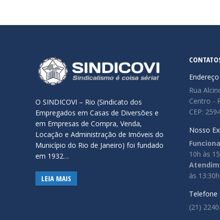
CONTATO
Endereço
Rua Alcin
Centro - R
O SINDICOVI – Rio (Sindicato dos
CEP: 259
Empregados em Casas de Diversões e
em Empresas de Compra, Venda,
Nosso Ex
Locação e Administração de Imóveis do
Funcion
Município do Rio de Janeiro) foi fundado
10h às 1
em 1932…
Atendime
às 13:30h
LEIA MAIS
Telefone
(21) 2240