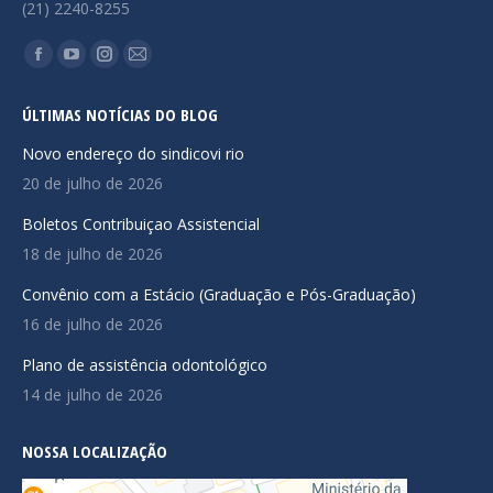
(21) 2240-8255
Encontre-nos em:
Facebook
YouTube
Instagram
Mail
page
page
page
page
ÚLTIMAS NOTÍCIAS DO BLOG
opens
opens
opens
opens
in
in
in
in
Novo endereço do sindicovi rio
new
new
new
new
20 de julho de 2026
window
window
window
window
Boletos Contribuiçao Assistencial
18 de julho de 2026
Convênio com a Estácio (Graduação e Pós-Graduação)
16 de julho de 2026
Plano de assistência odontológico
14 de julho de 2026
NOSSA LOCALIZAÇÃO