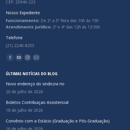
CEP: 25946-223
Nosso Expediente
Funcionamento:
De 2ª a 5ª feira das 10h às 15h
Atendimento Jurídico:
2ª e 4ª das 12h às 13:30h
Telefone
(21) 2240-8255
Encontre-nos em:
Facebook
YouTube
Instagram
Mail
page
page
page
page
ÚLTIMAS NOTÍCIAS DO BLOG
opens
opens
opens
opens
in
in
in
in
Novo endereço do sindicovi rio
new
new
new
new
20 de julho de 2026
window
window
window
window
Boletos Contribuiçao Assistencial
18 de julho de 2026
Convênio com a Estácio (Graduação e Pós-Graduação)
16 de julho de 2026