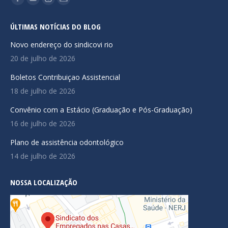
Facebook
YouTube
Instagram
Mail
page
page
page
page
ÚLTIMAS NOTÍCIAS DO BLOG
opens
opens
opens
opens
in
in
in
in
Novo endereço do sindicovi rio
new
new
new
new
20 de julho de 2026
window
window
window
window
Boletos Contribuiçao Assistencial
18 de julho de 2026
Convênio com a Estácio (Graduação e Pós-Graduação)
16 de julho de 2026
Plano de assistência odontológico
14 de julho de 2026
NOSSA LOCALIZAÇÃO