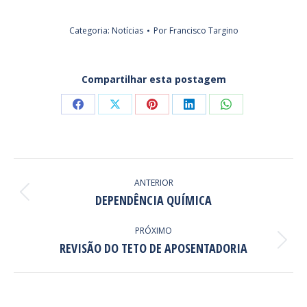
Categoria:
Notícias
Por
Francisco Targino
Compartilhar esta postagem
Share
Share
Share
Share
Share
on
on
on
on
on
Facebook
X
Pinterest
LinkedIn
WhatsApp
NAVEGAÇÃO
DE
ANTERIOR
Post
DEPENDÊNCIA QUÍMICA
POST:
anterior:
PRÓXIMO
Próximo
REVISÃO DO TETO DE APOSENTADORIA
post: