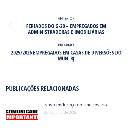
Facebook
X
Pinterest
LinkedIn
WhatsApp
NAVEGAÇÃO
DE
ANTERIOR
FERIADOS DO G-20 – EMPREGADOS EM
POST:
Post
ADMINISTRADORAS E IMOBILIÁRIAS
anterior:
PRÓXIMO
2025/2026 EMPREGADOS EM CASAS DE DIVERSÕES DO
Próximo
MUN. RJ
post:
PUBLICAÇÕES RELACIONADAS
Novo endereço do sindicovi rio
20 de julho de 2026