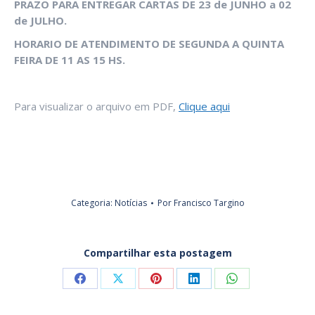
PRAZO PARA ENTREGAR CARTAS DE 23 de JUNHO a 02
de JULHO.
HORARIO DE ATENDIMENTO DE SEGUNDA A QUINTA
FEIRA DE 11 AS 15 HS.
Para visualizar o arquivo em PDF,
Clique aqui
Categoria:
Notícias
Por
Francisco Targino
Compartilhar esta postagem
Share
Share
Share
Share
Share
on
on
on
on
on