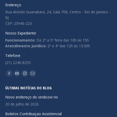
Endereço
Rua Alcindo Guanabara, 24, Sala 708, Centro - Rio de Janeiro -
RJ
CEP: 25946-223
Nosso Expediente
Funcionamento:
De 2ª a 5ª feira das 10h às 15h
Atendimento Jurídico:
2ª e 4ª das 12h às 13:30h
Telefone
(21) 2240-8255
Encontre-nos em:
Facebook
YouTube
Instagram
Mail
page
page
page
page
ÚLTIMAS NOTÍCIAS DO BLOG
opens
opens
opens
opens
in
in
in
in
Novo endereço do sindicovi rio
new
new
new
new
20 de julho de 2026
window
window
window
window
Boletos Contribuiçao Assistencial