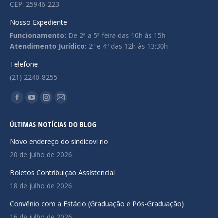
CEP: 25946-223
Nosso Expediente
Funcionamento:
De 2ª a 5ª feira das 10h às 15h
Atendimento Jurídico:
2ª e 4ª das 12h às 13:30h
Telefone
(21) 2240-8255
Encontre-nos em:
Facebook
YouTube
Instagram
Mail
page
page
page
page
ÚLTIMAS NOTÍCIAS DO BLOG
opens
opens
opens
opens
in
in
in
in
Novo endereço do sindicovi rio
new
new
new
new
20 de julho de 2026
window
window
window
window
Boletos Contribuiçao Assistencial
18 de julho de 2026
Convênio com a Estácio (Graduação e Pós-Graduação)
16 de julho de 2026