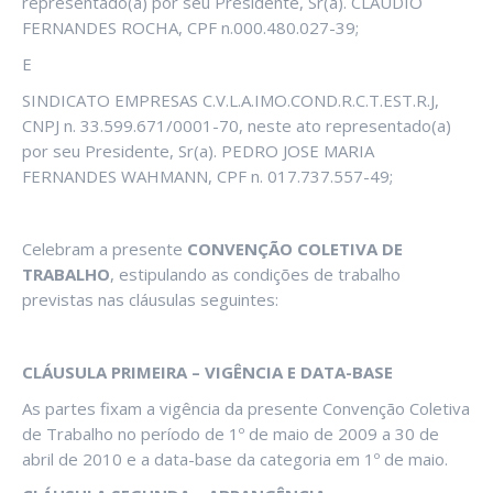
representado(a) por seu Presidente, Sr(a). CLAUDIO
FERNANDES ROCHA, CPF n.000.480.027-39;
E
SINDICATO EMPRESAS C.V.L.A.IMO.COND.R.C.T.EST.R.J,
CNPJ n. 33.599.671/0001-70, neste ato representado(a)
por seu Presidente, Sr(a). PEDRO JOSE MARIA
FERNANDES WAHMANN, CPF n. 017.737.557-49;
Celebram a presente
CONVENÇÃO COLETIVA DE
TRABALHO
, estipulando as condições de trabalho
previstas nas cláusulas seguintes:
CLÁUSULA PRIMEIRA – VIGÊNCIA E DATA-BASE
As partes fixam a vigência da presente Convenção Coletiva
de Trabalho no período de 1º de maio de 2009 a 30 de
abril de 2010 e a data-base da categoria em 1º de maio.