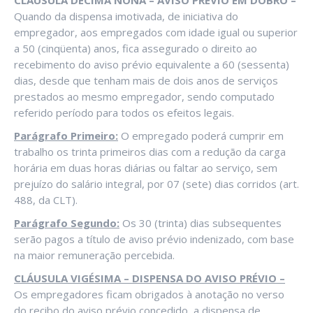
CLÁUSULA DÉCIMA NONA – AVISO PRÉVIO EM DOBRO –
Quando da dispensa imotivada, de iniciativa do
empregador, aos empregados com idade igual ou superior
a 50 (cinqüenta) anos, fica assegurado o direito ao
recebimento do aviso prévio equivalente a 60 (sessenta)
dias, desde que tenham mais de dois anos de serviços
prestados ao mesmo empregador, sendo computado
referido período para todos os efeitos legais.
Parágrafo Primeiro:
O empregado poderá cumprir em
trabalho os trinta primeiros dias com a redução da carga
horária em duas horas diárias ou faltar ao serviço, sem
prejuízo do salário integral, por 07 (sete) dias corridos (art.
488, da CLT).
Parágrafo Segundo:
Os 30 (trinta) dias subsequentes
serão pagos a título de aviso prévio indenizado, com base
na maior remuneração percebida.
CLÁUSULA VIGÉSIMA – DISPENSA DO AVISO PRÉVIO –
Os empregadores ficam obrigados à anotação no verso
do recibo do aviso prévio concedido, a dispensa de