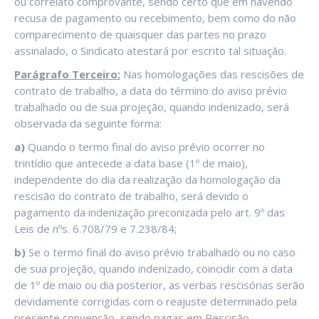
ou correlato comprovante, sendo certo que em havendo
recusa de pagamento ou recebimento, bem como do não
comparecimento de quaisquer das partes no prazo
assinalado, o Sindicato atestará por escrito tal situação.
Parágrafo Terceiro:
Nas homologações das rescisões de
contrato de trabalho, a data do término do aviso prévio
trabalhado ou de sua projeção, quando indenizado, será
observada da seguinte forma:
a)
Quando o termo final do aviso prévio ocorrer no
trintídio que antecede a data base (1º de maio),
independente do dia da realização da homologação da
rescisão do contrato de trabalho, será devido o
pagamento da indenização preconizada pelo art. 9º das
Leis de nºs. 6.708/79 e 7.238/84;
b)
Se o termo final do aviso prévio trabalhado ou no caso
de sua projeção, quando indenizado, coincidir com a data
de 1º de maio ou dia posterior, as verbas rescisórias serão
devidamente corrigidas com o reajuste determinado pela
presente convenção, sendo pagas em Rescisão