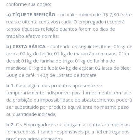
conforme sua opção:
a) TÍQUETE REFEIÇÃO –
no valor mínimo de R$ 7,80 (sete
reais e oitenta centavos) cada. O empregado receberá
tantos tíquetes refeição quantos forem os dias de
trabalho efetivo no mês;
b) CESTA BÁSICA –
contendo os seguintes itens: 06 kg de
arroz; 02 kg de feijão; 01 kg de macarrão com ovos; 01kh
de sal; 01kg de farinha de trigo; 01kg de farinha de
mandioca; 01kg de fubá; 04 kg de açúcar; 02 latas de óleo;
500g de café; 140g de Extrato de tomate.
b.1.
Caso algum dos produtos apresente-se
temporariamente indisponível para fornecimento, em face
da proibição ou impossibilidade de abastecimento, poderá
ser substituído por produto equivalente no mesmo peso
ou quantidade indicada;
b.2.
Os Empregadores se obrigam a contratar empresas
fornecedoras, ficando responsáveis pela fiel entrega dos
produtos acima elencados.